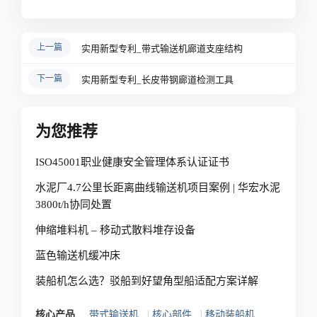
上一篇
实用新型专利_带式输送机廊道支座结构
下一篇
实用新型专利_长皮带钢廊道检测工具
为您推荐
ISO45001职业健康安全管理体系认证证书
水泥厂4.7公里长距离曲线输送机项目案例 | 华宏水泥
3800t/h协同处置
伸缩堆料机 – 移动式散料堆存设备
蓝色输送机缓冲床
装船机怎么选？驳船到好望角型船适配方案详解
|
|
核心产品
带式输送机
核心部件
移动装船机