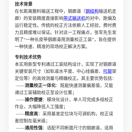
技术背景
在长距离散料输送工程中，钢廊道（
钢结构
输送机走
廊）的安装精度直接影响
带式输送机
的对中、跑偏及
运行稳定性。传统的校正方法依赖人工经验，费时费
力且精度难以保证。针对这一工程痛点，张军先生发
明了“一种长皮带钢廊道用测量校正工装”，旨在提供
一种快速、精准的现场校正解决方案。
专利技术优势
本实用新型专利通过工装结构设计，实现了对钢廊道
关键安装尺寸（如轨道水平度、中心线偏差、
托辊
架
定位等）的高效测量与精确校正。其主要优势包括：
——
测量校正一体化
：既能快速测量偏差值，又能
通过工装辅助校正至设计位置；
——
操作便捷
：模块化设计，单人可完成多组校正
作业，大幅降低人工强度；
——
精度高
：采用基准定位块与可调机构，校正误
差控制在毫米级；
——
通用性强
：适配不同断面尺寸的钢廊道，适用