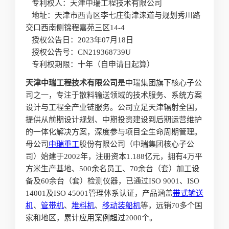
专利权人：天津中瑞工程技术有限公司
地址：天津市西青区李七庄街津涞道与规划秀川路
交口西南侧锦程嘉苑三区14-4
授权公告日：2023年07月18日
授权公告号：CN219368739U
专利权期限：十年（自申请日起算）
天津中瑞工程技术有限公司
是中瑞集团旗下核心子公
司之一，专注于散料输送领域的技术服务、系统方案
设计与工程全产业链服务。公司立足天津辐射全国，
提供从前期设计规划、中期投资建设到后期运营维护
的一体化解决方案，深度参与项目全生命周期管理。
母公司
中瑞重工
股份有限公司（中瑞集团核心子公
司）始建于2002年，注册资本1.188亿元，拥有4万平
方米生产基地、500余名员工、70余台（套）加工设
备及60余台（套）检测仪器，已通过ISO 9001、ISO
14001及ISO 45001管理体系认证，产品涵盖
带式输送
机
、
管带机
、
堆料机
、
移动
装船机
等，远销70多个国
家和地区，累计应用案例超过2000个。