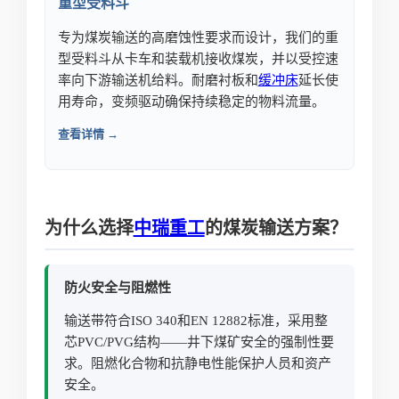
重型受料斗
专为煤炭输送的高磨蚀性要求而设计，我们的重
型受料斗从卡车和装载机接收煤炭，并以受控速
率向下游输送机给料。耐磨衬板和
缓冲床
延长使
用寿命，变频驱动确保持续稳定的物料流量。
查看详情 →
为什么选择
中瑞重工
的煤炭输送方案？
防火安全与阻燃性
输送带符合ISO 340和EN 12882标准，采用整
芯PVC/PVG结构——井下煤矿安全的强制性要
求。阻燃化合物和抗静电性能保护人员和资产
安全。