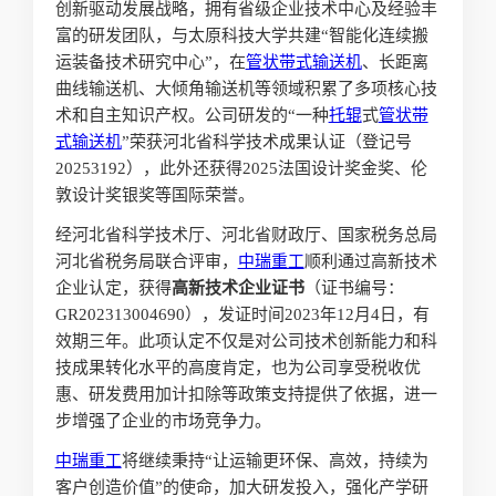
创新驱动发展战略，拥有省级企业技术中心及经验丰
富的研发团队，与太原科技大学共建“智能化连续搬
运装备技术研究中心”，在
管状
带式输送机
、长距离
曲线输送机、大倾角输送机等领域积累了多项核心技
术和自主知识产权。公司研发的“一种
托辊
式
管状
带
式输送机
”荣获河北省科学技术成果认证（登记号
20253192），此外还获得2025法国设计奖金奖、伦
敦设计奖银奖等国际荣誉。
经河北省科学技术厅、河北省财政厅、国家税务总局
河北省税务局联合评审，
中瑞重工
顺利通过高新技术
企业认定，获得
高新技术企业证书
（证书编号：
GR202313004690），发证时间2023年12月4日，有
效期三年。此项认定不仅是对公司技术创新能力和科
技成果转化水平的高度肯定，也为公司享受税收优
惠、研发费用加计扣除等政策支持提供了依据，进一
步增强了企业的市场竞争力。
中瑞重工
将继续秉持“让运输更环保、高效，持续为
客户创造价值”的使命，加大研发投入，强化产学研