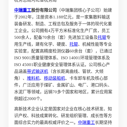
中瑞重工
股份有限公司
（中瑞集团核心子公司）始建
于2002年，注册资本1.188亿元，是一家集散料输送
装备研发、制造、工程总包及服务于一体的现代化重
工企业。公司拥有4万平方米标准化生产厂房，员工
500余人，配备70余台（套）先进加工设备及
托辊
专
用生产线，建有化学、硬度、
托辊
、机械性能等专业
实验室，配置高精度检测仪器60余台（套），已通过
ISO 9001质量管理体系、ISO 14001环境管理体系及
ISO 45001职业健康安全管理体系认证。公司核心产
品涵盖
带式输送机
（含长距离曲线、管状、大倾
角）、
堆料机
、
移动
装船机
、卡车卸车机及核心部
件，广泛应用于煤矿、金属矿山、电厂、港口码头、
水泥厂等领域，远销70多个国家和地区，累计应用案
例超过2000个。
高新技术企业认定是国家对企业在核心技术研发、知
识产权、科技成果转化、研发组织管理、成长性等方
面综合实力的最高权威评价之一。
中瑞重工
长期坚持