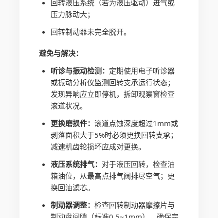
回转液压系统（若为液压驱动）进气或
压力脉动大；
回转制动器未完全脱开。
避免与解决：
听诊与振动检测：
定期使用电子听诊器
或振动分析仪监测回转支承运行状态；
发现异响应立即停机，拆卸观察窗检查
滚道状况。
更换磨损件：
滚道点蚀深度超过1mm或
剥落面积大于5%时必须更换回转支承；
减速机齿轮损坏应成对更换。
液压系统排气：
对于液压回转，检查油
箱油位，从最高点排气阀排尽空气；更
换回油滤芯。
制动器调整：
检查回转制动器摩擦片与
制动盘间隙（标准0.5~1mm），确保完