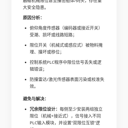
触碰机械限位甚至撞击船体/码头，存在重
大安全隐患。
原因分析：
俯仰角度传感器（编码器或接近开关）
受潮、损坏或线路短路；
限位开关（机械式或感应式）被物料掩
埋、撞坏或移位；
控制系统PLC程序中限位信号丢失或逻
辑错误；
防撞雷达/激光传感器表面污染或校准失
效。
避免与解决：
冗余限位设计：
每侧至少安装两组独立
限位（机械+接近式），信号接入不同
PLC输入模块，并设置“双限位互锁”逻