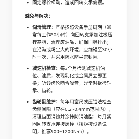
固定螺栓松动，造成回转支承偏摆。
避免与解决：
润滑管理：
严格按照设备手册周期（通
常每工作50小时）向回转支承加注极压
锂基脂，清理废油嘴，确保旧脂排出；
在沿海或粉尘大的环境，应缩短至30小
时一次，并采用防水防尘密封圈。
减速机检查：
每3个月检测减速机油
位、油质，发现乳化或金属屑立即更
换；听诊齿轮啮合噪音，异常时拆检轴
承、齿轮。
齿轮副维护：
每年用塞尺或压铅法检查
齿侧间隙（应在0.2~0.4mm范围内），
清理齿面锈蚀并涂抹防锈油脂；每月紧
固回转支承连接螺栓（扭矩按设备说
明，推荐900~1200N·m）。