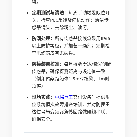
辑。
定期测试与清洁：
每周手动触发限位开
关，检查PLC反馈及停机动作；清洁传
感器镜头，去除粉尘、油污。
防潮处理：
所有传感器接线盒采用IP65
以上防护等级，并加装干燥剂；定期检
查电缆表皮有无破损。
防撞装置校准：
每月校验雷达/激光测距
传感器，确保探测距离与设定值一致
（例如臂架距船体1.5m时报警、1m时
急停）。
现场实践：
中瑞重工
交付设备时提供限
位系统模拟故障排查培训，并对防撞雷
达信号与变频器急停回路做硬线串联，
确保安全。