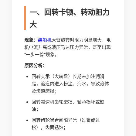
一、回转卡顿、转动阻力
大
现象：
装船机
大臂旋转时阻力明显增大，电
机电流升高或液压马达压力异常，甚至出现
“一步一停”现象。
原因分析：
回转支承（大转盘）长期未加注润滑
脂，滚道内进入粉尘、海水，导致滚体
及滚道磨损；
回转减速机齿轮磨损、轴承损坏或缺
油；
回转齿轮啮合间隙异常（过紧或过
松），齿面锈蚀；