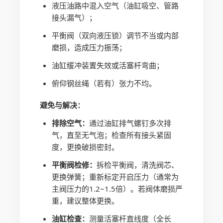
液压油路中混入空气（油缸吸空、管路
接头漏气）；
平衡阀（双向液压锁）调节不当或内部
磨损，造成压力振荡；
油缸缓冲装置失效或活塞杆弯曲；
俯仰钢丝绳（若有）张力不均。
避免与解决：
排除空气：
通过油缸排气螺钉多次排
气，直至无气泡；检查所有接头紧固
度，更换破损密封。
平衡阀检修：
拆检平衡阀，清洗阀芯、
更换弹簧；重新标定开启压力（通常为
主阀压力的1.2~1.5倍）。若阀体磨损严
重，建议整体更换。
油缸检查：
测量活塞杆直线度（全长