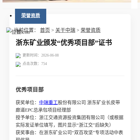
荣誉资质
当前位置：
首页
>
关于中瑞
>
荣誉资质
浙东矿业颁发“优秀项目部”证书
更新时间：2026-06-08
点击次数：
754
优秀项目部
获奖单位：
中瑞重工
股份有限公司 浙东矿业长皮带
廊道EPC总承包项目经理部
授予单位：浙江交通资源投资集团有限公司（或根据
实际发证单位填写，图片显示“浙江交”后缺失）
获奖事由：在浙东矿业公司“双百攻坚”专项活动中表
现优异