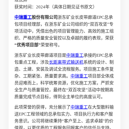
获奖时间：2024年（具体日期见证书原文）
中瑞重工
股份有限公司
浙东矿业长皮带廊道EPC总承
包项目经理部，在浙东矿业公司组织的“双百攻坚”专
项活动中，凭借出色的项目管理能力、高效的施工组
织、严格的质量安全管控以及卓越的履约表现，荣获
“优秀项目部”
荣誉称号。
浙东矿业长皮带廊道项目是
中瑞重工
承接的EPC总承
包重点工程，涉及
长距离
带式输送机
系统的设计、制
造、土建、安装及调试全流程服务。项目施工条件复
杂、工期紧张、质量要求高。
中瑞重工
项目部全体成
员迎难而上，科学统筹资源，优化施工方案，严抓安
全生产与质量管控，最终在“双百攻坚”活动中按期高
质量完成节点目标，得到业主单位的高度认可。
此项荣誉的获得，充分展示了
中瑞重工
在大型散料输
送EPC工程领域的总承包实力、项目执行力和客户服
务意识。公司将继续秉持“客户至上、追求卓越”的价
值观，以更优质的工程服务回报客户的信任与支持。