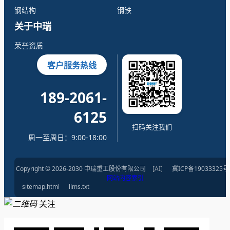
钢结构
钢铁
关于中瑞
荣誉资质
客户服务热线
189-2061-
6125
扫码关注我们
周一至周日：9:00-18:00
Copyright © 2026-2030 中瑞重工股份有限公司
[AI]
冀ICP备19033325号
网站内容索引
sitemap.html
llms.txt
关注