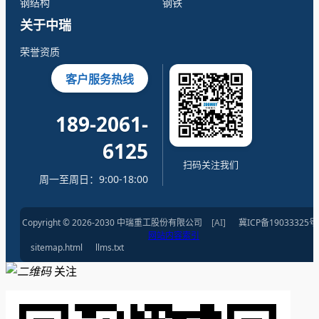
钢结构
钢铁
关于中瑞
荣誉资质
客户服务热线
189-2061-
6125
扫码关注我们
周一至周日：9:00-18:00
Copyright © 2026-2030 中瑞重工股份有限公司
[AI]
冀ICP备19033325号
网站内容索引
sitemap.html
llms.txt
关注