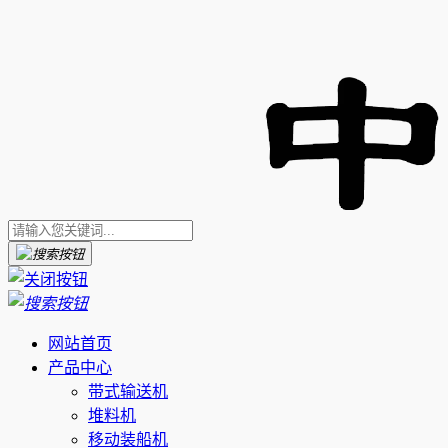
网站首页
产品中心
带式输送机
堆料机
移动装船机