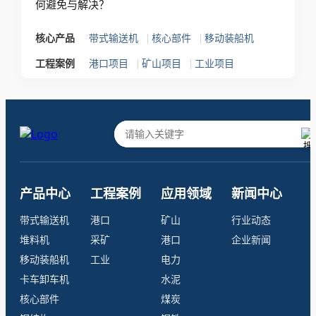
何避免与解决？
|
|
核心产品
带式输送机
核心部件
移动装船机
|
|
工程案例
港口项目
矿山项目
工业项目
产品中心
工程案例
应用领域
新闻中心
带式输送机
港口
矿山
行业动态
堆料机
采矿
港口
企业新闻
移动装船机
工业
电力
卡车卸车机
水泥
核心部件
煤炭