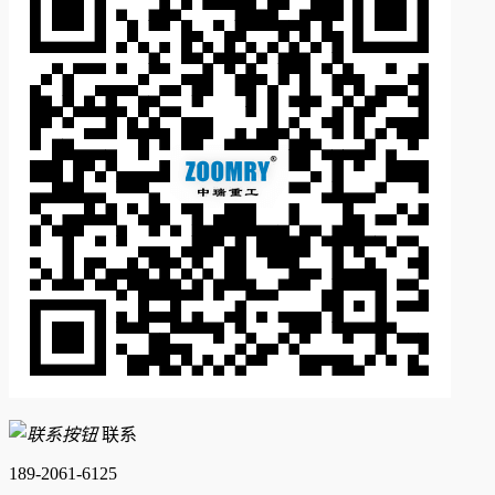
联系
189-2061-6125