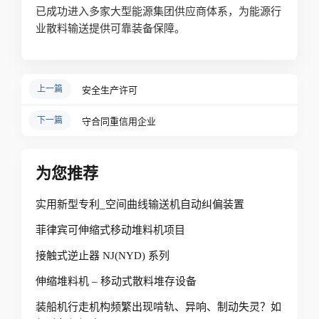
已成功进入多家大型能源集团供应商体系，为能源行
业散料输送提供可靠装备保障。
上一篇
安全生产许可
下一篇
守合同重信用企业
为您推荐
实用新型专利_空间曲线输送机自动纠偏装置
菲律宾可伸缩式移动堆料机项目
接触式逆止器 NJ(NYD) 系列
伸缩堆料机 – 移动式散料堆存设备
装船机行走机构频繁出现啃轨、异响、制动失灵？如