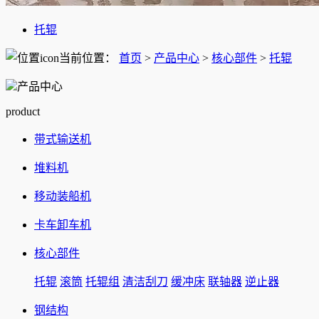
托辊
当前位置：
首页
>
产品中心
>
核心部件
>
托辊
产品中心
product
带式输送机
堆料机
移动装船机
卡车卸车机
核心部件
托辊
滚筒
托辊组
清洁刮刀
缓冲床
联轴器
逆止器
钢结构