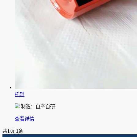
托辊
制造：自产自研
查看详情
共
1
页
1
条