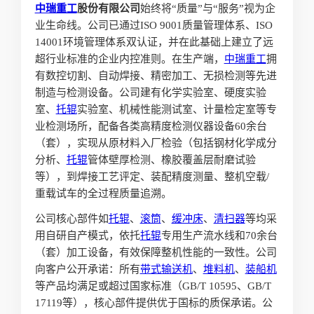
中瑞重工
股份有限公司
始终将“质量”与“服务”视为企
业生命线。公司已通过ISO 9001质量管理体系、ISO
14001环境管理体系双认证，并在此基础上建立了远
超行业标准的企业内控准则。在生产端，
中瑞重工
拥
有数控切割、自动焊接、精密加工、无损检测等先进
制造与检测设备。公司建有化学实验室、硬度实验
室、
托辊
实验室、机械性能测试室、计量检定室等专
业检测场所，配备各类高精度检测仪器设备60余台
（套），实现从原材料入厂检验（包括钢材化学成分
分析、
托辊
管体壁厚检测、橡胶覆盖层耐磨试验
等），到焊接工艺评定、装配精度测量、整机空载/
重载试车的全过程质量追溯。
公司核心部件如
托辊
、
滚筒
、
缓冲床
、
清扫器
等均采
用自研自产模式，依托
托辊
专用生产流水线和70余台
（套）加工设备，有效保障整机性能的一致性。公司
向客户公开承诺：所有
带式输送机
、
堆料机
、
装船机
等产品均满足或超过国家标准（GB/T 10595、GB/T
17119等），核心部件提供优于国标的质保承诺。公