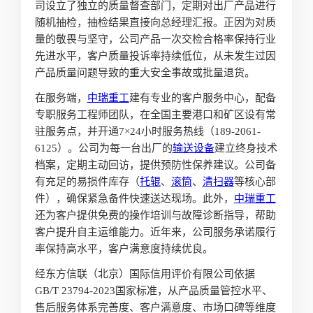
司设立了独立的质量督查部门，定期对出厂产品进行
随机抽检，抽检结果直接向总经理汇报。正因为对质
量的敬畏与坚守，公司产品一次交检合格率保持行业
先进水平，客户质量投诉率持续低位，从未发生过因
产品质量问题导致的重大安全事故或批量退货。
在服务端，
中瑞重工
建有专业的客户服务中心，配备
专职服务工程师团队，在全国主要港口和矿区设有常
驻服务点，并开通7×24小时服务热线（189-2061-
6125）。公司为每一台出厂的
输送设备
建立终身技术
档案，定期主动回访，提供预防性保养建议。公司备
有充足的易损件库存（
托辊
、
滚筒
、
清扫器
等核心部
件），确保紧急备件快速送达现场。此外，
中瑞重工
还为客户提供免费的操作培训与故障诊断指导，帮助
客户提升自主运维能力。近年来，公司服务承诺履行
率保持高水平，客户满意度持续优良。
经东方信联（北京）国际信用评价有限公司依据
GB/T 23794-2023国家标准，从产品质量管控水平、
售后服务体系完善度、客户满意度、市场口碑等维度