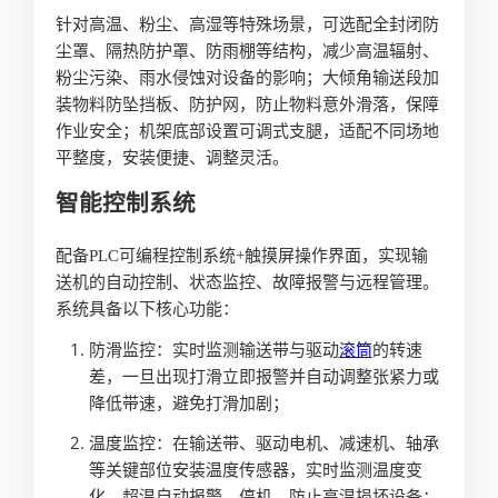
针对高温、粉尘、高湿等特殊场景，可选配全封闭防
尘罩、隔热防护罩、防雨棚等结构，减少高温辐射、
粉尘污染、雨水侵蚀对设备的影响；大倾角输送段加
装物料防坠挡板、防护网，防止物料意外滑落，保障
作业安全；机架底部设置可调式支腿，适配不同场地
平整度，安装便捷、调整灵活。
智能控制系统
配备PLC可编程控制系统+触摸屏操作界面，实现输
送机的自动控制、状态监控、故障报警与远程管理。
系统具备以下核心功能：
防滑监控：实时监测输送带与驱动
滚筒
的转速
差，一旦出现打滑立即报警并自动调整张紧力或
降低带速，避免打滑加剧；
温度监控：在输送带、驱动电机、减速机、轴承
等关键部位安装温度传感器，实时监测温度变
化，超温自动报警、停机，防止高温损坏设备；