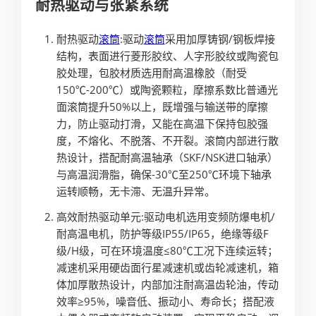
耐热驱动与张紧系统
耐热驱动
滚筒
:驱动
滚筒
采用加厚铸钢/钢板焊接
结构，表面进行菱形胶纹、人字形胶纹或陶瓷包
胶处理，包胶材质选用耐高温橡胶（耐受
150℃-200℃）或陶瓷颗粒，摩擦系数比普通光
面滚筒提升50%以上，既增强与输送带的摩擦
力，防止驱动打滑，又能在高温下保持包胶强
度，不熔化、不脱落、不开裂。滚筒内部进行散
热设计，搭配耐高温轴承（SKF/NSK进口轴承）
与高温润滑脂，确保-30℃至250℃环境下轴承
运转顺畅，无卡滞、无温升异常。
高效耐热驱动单元:驱动电机选用变频防爆电机/
耐高温电机，防护等级IP55/IP65，绝缘等级F
级/H级，可在环境温度≤80℃工况下连续运转；
减速机采用硬齿面行星减速机或齿轮减速机，箱
体加厚散热设计，内部加注耐高温齿轮油，传动
效率≥95%，噪音低、振动小、寿命长；搭配液