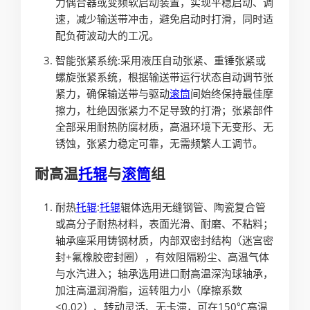
力偶合器或变频软启动装置，实现平稳启动、调
速，减少输送带冲击，避免启动时打滑，同时适
配负荷波动大的工况。
智能张紧系统:采用液压自动张紧、重锤张紧或
螺旋张紧系统，根据输送带运行状态自动调节张
紧力，确保输送带与驱动
滚筒
间始终保持最佳摩
擦力，杜绝因张紧力不足导致的打滑；张紧部件
全部采用耐热防腐材质，高温环境下无变形、无
锈蚀，张紧力稳定可靠，无需频繁人工调节。
耐高温
托辊
与
滚筒
组
耐热
托辊
:
托辊
辊体选用无缝钢管、陶瓷复合管
或高分子耐热材料，表面光滑、耐磨、不粘料；
轴承座采用铸钢材质，内部双密封结构（迷宫密
封+氟橡胶密封圈），有效阻隔粉尘、高温气体
与水汽进入；轴承选用进口耐高温深沟球轴承，
加注高温润滑脂，运转阻力小（摩擦系数
≤0.02）、转动灵活、无卡滞，可在150℃高温