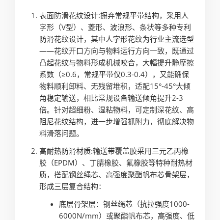
表面防滑花纹设计:摒弃常规平带结构，采用人
字形（V型）、菱形、波浪形、条状等多种专利
防滑花纹设计，其中人字形花纹为行业主流选型
——花纹开口方向与物料运行方向一致，既通过
凸起花纹与物料形成机械咬合，大幅提升静摩擦
系数（≥0.6，常规平带仅0.3-0.4），又能确保
物料顺利卸料、无残留堆积，适配15°-45°大倾
角稳定输送，相比常规设备输送倾角提升2-3
倍。针对超细粉、湿粘物料，可定制深花纹、高
阻尼花纹结构，进一步增强抓附力，彻底解决物
料滑落问题。
高耐热防滑材质:输送带覆盖胶采用三元乙丙橡
胶（EPDM）、丁腈橡胶、氟橡胶等特种耐热材
质，搭配钢丝绳芯、高强度聚酯帆布芯骨架层，
形成三层复合结构：
底层骨架层：钢丝绳芯（抗拉强度1000-
6000N/mm）或聚酯帆布芯，高强度、低