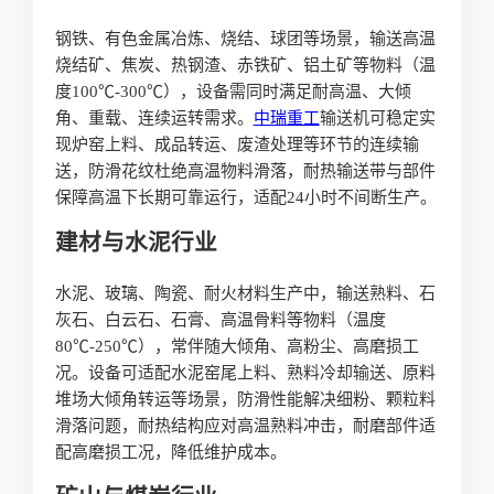
钢铁、有色金属冶炼、烧结、球团等场景，输送高温
烧结矿、焦炭、热钢渣、赤铁矿、铝土矿等物料（温
度100℃-300℃），设备需同时满足耐高温、大倾
角、重载、连续运转需求。
中瑞重工
输送机可稳定实
现炉窑上料、成品转运、废渣处理等环节的连续输
送，防滑花纹杜绝高温物料滑落，耐热输送带与部件
保障高温下长期可靠运行，适配24小时不间断生产。
建材与水泥行业
水泥、玻璃、陶瓷、耐火材料生产中，输送熟料、石
灰石、白云石、石膏、高温骨料等物料（温度
80℃-250℃），常伴随大倾角、高粉尘、高磨损工
况。设备可适配水泥窑尾上料、熟料冷却输送、原料
堆场大倾角转运等场景，防滑性能解决细粉、颗粒料
滑落问题，耐热结构应对高温熟料冲击，耐磨部件适
配高磨损工况，降低维护成本。