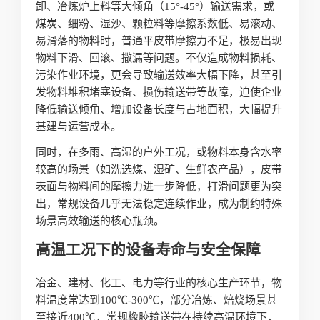
卸、冶炼炉上料等大倾角（15°-45°）输送需求，或
煤炭、细粉、湿沙、颗粒料等摩擦系数低、易滚动、
易滑落的物料时，普通平皮带摩擦力不足，极易出现
物料下滑、回滚、撒漏等问题。不仅造成物料损耗、
污染作业环境，更会导致输送效率大幅下降，甚至引
发物料堆积堵塞设备、损伤输送带等故障，迫使企业
降低输送倾角、增加设备长度与占地面积，大幅提升
基建与运营成本。
同时，在多雨、高湿的户外工况，或物料本身含水率
较高的场景（如洗选煤、湿矿、生鲜农产品），皮带
表面与物料间的摩擦力进一步降低，打滑问题更为突
出，常规设备几乎无法稳定连续作业，成为制约特殊
场景高效输送的核心瓶颈。
高温工况下的设备寿命与安全保障
冶金、建材、化工、电力等行业的核心生产环节，物
料温度常达到100℃-300℃，部分冶炼、焙烧场景甚
至接近400℃，常规橡胶输送带在持续高温环境下，