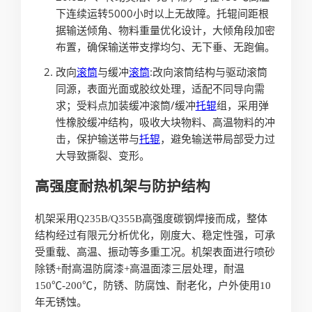
下连续运转5000小时以上无故障。托辊间距根
据输送倾角、物料重量优化设计，大倾角段加密
布置，确保输送带支撑均匀、无下垂、无跑偏。
改向
滚筒
与缓冲
滚筒
:改向滚筒结构与驱动滚筒
同源，表面光面或胶纹处理，适配不同导向需
求；受料点加装缓冲滚筒/缓冲
托辊
组，采用弹
性橡胶缓冲结构，吸收大块物料、高温物料的冲
击，保护输送带与
托辊
，避免输送带局部受力过
大导致撕裂、变形。
高强度耐热机架与防护结构
机架采用Q235B/Q355B高强度碳钢焊接而成，整体
结构经过有限元分析优化，刚度大、稳定性强，可承
受重载、高温、振动等多重工况。机架表面进行喷砂
除锈+耐高温防腐漆+高温面漆三层处理，耐温
150℃-200℃，防锈、防腐蚀、耐老化，户外使用10
年无锈蚀。