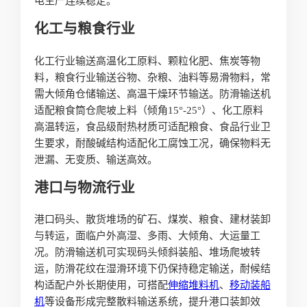
电生产连续稳定。
化工与粮食行业
化工行业输送高温化工原料、颗粒化肥、焦炭等物
料，粮食行业输送谷物、杂粮、油料等易滑物料，常
需大倾角仓储输送、高温干燥环节输送。防滑输送机
适配粮食筒仓爬坡上料（倾角15°-25°）、化工原料
高温转运，食品级耐热材质可适配粮食、食品行业卫
生要求，耐酸碱结构适配化工腐蚀工况，确保物料无
泄漏、无变质、输送高效。
港口与物流行业
港口码头、散货堆场的矿石、煤炭、粮食、建材装卸
与转运，面临户外高湿、多雨、大倾角、大运量工
况。防滑输送机可实现码头倾斜装船、堆场爬坡转
运，防滑花纹在湿滑环境下仍保持稳定输送，耐候结
构适配户外长期使用，可搭配
伸缩
堆料机
、
移动
装船
机
等设备形成完整散料输送系统，提升港口装卸效