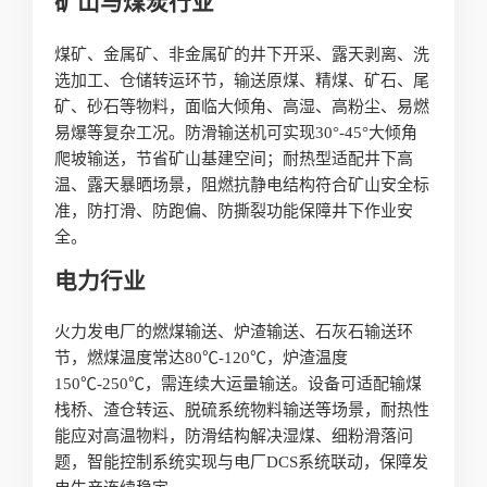
矿山与煤炭行业
煤矿、金属矿、非金属矿的井下开采、露天剥离、洗
选加工、仓储转运环节，输送原煤、精煤、矿石、尾
矿、砂石等物料，面临大倾角、高湿、高粉尘、易燃
易爆等复杂工况。防滑输送机可实现30°-45°大倾角
爬坡输送，节省矿山基建空间；耐热型适配井下高
温、露天暴晒场景，阻燃抗静电结构符合矿山安全标
准，防打滑、防跑偏、防撕裂功能保障井下作业安
全。
电力行业
火力发电厂的燃煤输送、炉渣输送、石灰石输送环
节，燃煤温度常达80℃-120℃，炉渣温度
150℃-250℃，需连续大运量输送。设备可适配输煤
栈桥、渣仓转运、脱硫系统物料输送等场景，耐热性
能应对高温物料，防滑结构解决湿煤、细粉滑落问
题，智能控制系统实现与电厂DCS系统联动，保障发