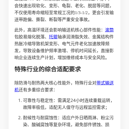
会快速出现软化、变形、龟裂、老化、脱层等问题，
不仅使用寿命缩短至常规工况的1/3-1/2，更会引发输
送带跑偏、撕裂、断裂等严重安全事故。
此外，高温环境还会影响输送机核心部件性能：
滚筒
包胶易熔化脱落、
托辊
轴承润滑脂失效、金属结构件
热胀冷缩导致机架变形、电气元件老化加速故障频
发，导致设备维护频率激增、停机时间延长，直接影
响企业连续生产计划，增加维修成本与安全风险。
特殊行业的综合适配要求
除防滑与耐热两大核心性能外，特殊行业对
带式输送
机
还有多重综合要求：
可靠性与稳定性：需满足24小时连续重载运转，
故障率极低，适配无人值守与远程监控需求；
耐候性与耐腐蚀性：适应户外日晒雨淋、粉尘污
染、酸碱腐蚀等复杂环境，避免部件锈蚀、损