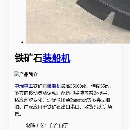
铁矿石
装船机
产品简介
中瑞重工
铁矿石
装船机
最高35000t/h，伸缩65m，
多方向移动灵活调动。配备抑尘装置减少扬尘，
适应潮汐变化，适配驳船至Panamax等多类型船
舶，广泛应用于铁矿石出口港口、散货码头等场
景。
制造工艺：自产自研