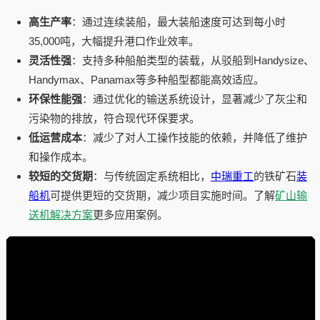
高生产率
：通过连续装船，最大装船速度可达到每小时
35,000吨，大幅提升港口作业效率。
灵活性强
：支持多种船舶类型的装载，从驳船到Handysize、
Handymax、Panamax等多种船型都能高效适应。
环保性能强
：通过优化的输送系统设计，显著减少了灰尘和
污染物的排放，符合现代环保要求。
低运营成本
：减少了对人工操作技能的依赖，并降低了维护
和操作成本。
较短的交货期
：与传统固定系统相比，
中瑞重工
的铁矿石
装
船机
可提供更短的交货期，减少项目实施时间。了解
矿山输
送机解决方案
更多应用案例。