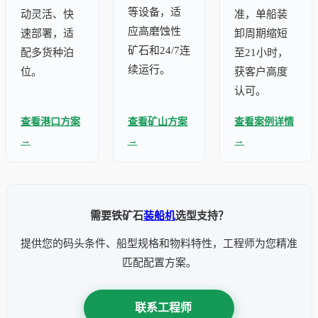
等设备，适
动灵活、快
准，单船装
应高磨蚀性
速部署，适
卸周期缩短
矿石和24/7连
配多货种泊
至21小时，
续运行。
位。
获客户高度
认可。
查看港口方案
查看矿山方案
查看案例详情
→
→
→
需要铁矿石
装船机
选型支持？
提供您的码头条件、船型规格和物料特性，工程师为您精准
匹配配置方案。
联系工程师