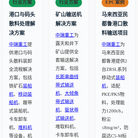
行业方案
行业方案
EPC案例
港口与码头
矿山输送机
马来西亚民
散料处理解
解决方案
都鲁港口散
决方案
料输送项目
中瑞重工
为
露天和井下
中瑞重工
提
中瑞重工
为
矿山提供全
供港口与码
马来西亚民
套输送解决
头散料装卸
都鲁港提供2
方案，包括
全流程解决
台ZRSL系列
长距离
曲线
方案，包括
移动式
装船
带式输送
铁矿石
装船
机
，适配
机
、
大倾角
机
、
移动装
PKE/PKS物
带式输送
船机
、履带
料，处理能
机
、
管状带
式装船机、
力1200t/h，
式输送机
、
卡车卸车
粉尘
堆取料机、
机、
堆料机
≤8mg/m³，防
卡车卸车机
等设备，机
腐达C5-M标