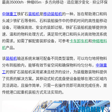
最高35000t/h · 伸缩65m · 多方向移动 · 适应潮汐变化 · 抑尘环保
中瑞重工
铁矿石
装船机
是
移动装船机
的一种，旨在帮助港口和码
头减少铁矿石等骨料、石料装船操作中的停机时间的高性能移动
设备，可确保高效、安全的装卸过程，铁矿石装船机能够提供快
速、温和的物料处理方式，满足现代港口和码头对高效物流系统
的需求。如需了解配套装卸设备，可参考
卡车卸车机
和
伸缩堆料
机
产品。
该
装船机
输送系统末端可配备不同类型溜筒，可以均匀地将物料
分布到船舱内，能够有效节省空间和确保物料均匀分布，
中瑞重
工
的铁矿石装船机采用紧凑且经济的设计，为装载散装物料提供
了优质的解决方案。其移动式轮式底盘使设备能够在港口区域内
灵活调动，且操作简单，只需一名操作员即可高效完成任务，是
传统港口起重机装船方式无法实现的。