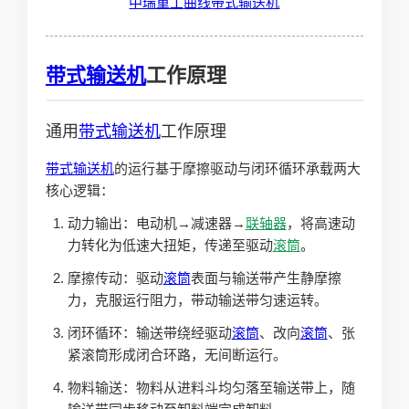
中瑞重工
曲线
带式输送机
带式输送机
工作原理
通用
带式输送机
工作原理
带式输送机
的运行基于摩擦驱动与闭环循环承载两大
核心逻辑：
动力输出：电动机→减速器→
联轴器
，将高速动
力转化为低速大扭矩，传递至驱动
滚筒
。
摩擦传动：驱动
滚筒
表面与输送带产生静摩擦
力，克服运行阻力，带动输送带匀速运转。
闭环循环：输送带绕经驱动
滚筒
、改向
滚筒
、张
紧滚筒形成闭合环路，无间断运行。
物料输送：物料从进料斗均匀落至输送带上，随