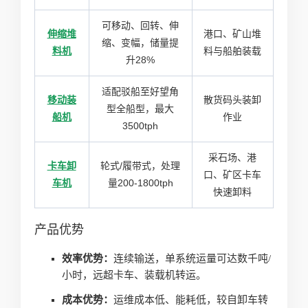
可移动、回转、伸
伸缩堆
港口、矿山堆
缩、变幅，储量提
料机
料与船舶装载
升28%
适配驳船至好望角
移动装
散货码头装卸
型全船型，最大
船机
作业
3500tph
采石场、港
卡车卸
轮式/履带式，处理
口、矿区卡车
车机
量200-1800tph
快速卸料
产品优势
效率优势：
连续输送，单系统运量可达数千吨/
小时，远超卡车、装载机转运。
成本优势：
运维成本低、能耗低，较自卸车转