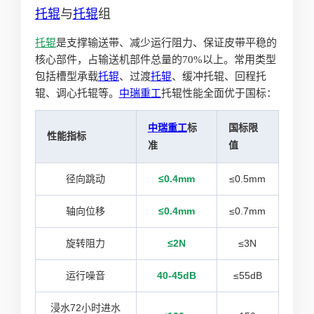
托辊
与
托辊
组
托辊
是支撑输送带、减少运行阻力、保证皮带平稳的
核心部件，占输送机部件总量的70%以上。常用类型
包括槽型承载
托辊
、过渡
托辊
、缓冲托辊、回程托
辊、调心托辊等。
中瑞重工
托辊性能全面优于国标：
中瑞重工
标
国标限
性能指标
准
值
径向跳动
≤0.4mm
≤0.5mm
轴向位移
≤0.4mm
≤0.7mm
旋转阻力
≤2N
≤3N
运行噪音
40-45dB
≤55dB
浸水72小时进水