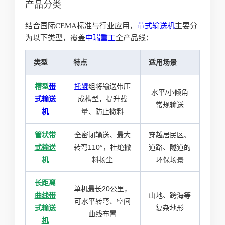
产品分类
结合国际CEMA标准与行业应用，
带式输送机
主要分
为以下类型，覆盖
中瑞重工
全产品线：
类型
特点
适用场景
槽型
带
托辊
组将输送带压
水平/小倾角
式输送
成槽型，提升载
常规输送
机
量、防止撒料
管状带
全密闭输送、最大
穿越居民区、
式输送
转弯110°，杜绝撒
道路、隧道的
机
料扬尘
环保场景
长距离
单机最长20公里，
曲线带
山地、跨海等
可水平转弯、空间
式输送
复杂地形
曲线布置
机