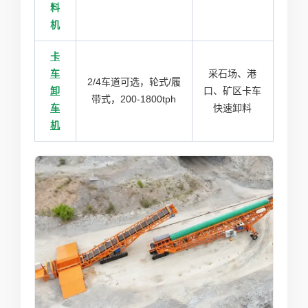
料
机
卡
车
采石场、港
2/4车道可选，轮式/履
卸
口、矿区卡车
带式，200-1800tph
车
快速卸料
机