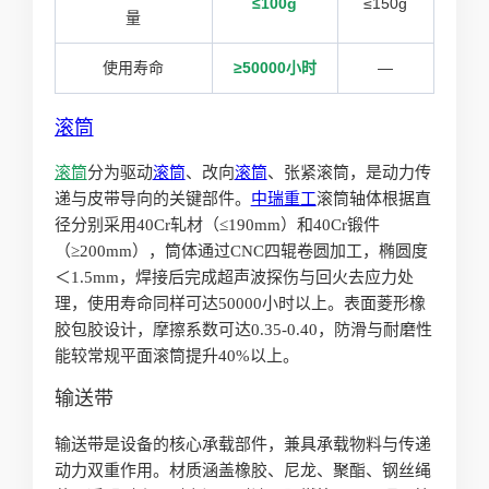
≤100g
≤150g
量
使用寿命
≥50000小时
—
滚筒
滚筒
分为驱动
滚筒
、改向
滚筒
、张紧滚筒，是动力传
递与皮带导向的关键部件。
中瑞重工
滚筒轴体根据直
径分别采用40Cr轧材（≤190mm）和40Cr锻件
（≥200mm），筒体通过CNC四辊卷圆加工，椭圆度
＜1.5mm，焊接后完成超声波探伤与回火去应力处
理，使用寿命同样可达50000小时以上。表面菱形橡
胶包胶设计，摩擦系数可达0.35-0.40，防滑与耐磨性
能较常规平面滚筒提升40%以上。
输送带
输送带是设备的核心承载部件，兼具承载物料与传递
动力双重作用。材质涵盖橡胶、尼龙、聚酯、钢丝绳