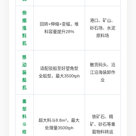
伸
缩
港口、矿山、
回转+伸缩+变幅，堆
堆
砂石场、水泥
料容量提升28%
料
原料场
机
移
动
散货码头、沿
适配驳船至好望角型
装
江沿海装卸作
全船型，最大3500tph
船
业
机
重
型
料
铁矿石、精
超大料斗8.8m³，最大
斗
矿、砂石等重
处理量3500tph
给
载物料转运