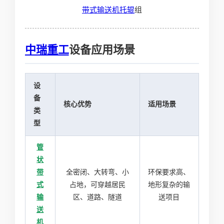
带式输送机
托辊
组
中瑞重工
设备应用场景
设
备
核心优势
适用场景
类
型
管
状
带
全密闭、大转弯、小
环保要求高、
式
占地，可穿越居民
地形复杂的输
输
区、道路、隧道
送项目
送
机