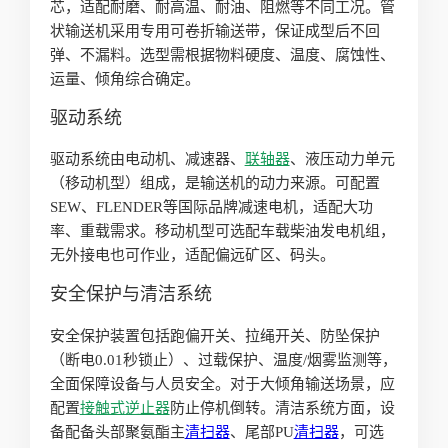
芯，适配耐磨、耐高温、耐油、阻燃等不同工况。管
状输送机采用专用可卷折输送带，保证成型后不回
弹、不漏料。选型需根据物料硬度、温度、腐蚀性、
运量、倾角综合确定。
驱动系统
驱动系统由电动机、减速器、
联轴器
、液压动力单元
（移动机型）组成，是输送机的动力来源。可配置
SEW、FLENDER等国际品牌减速电机，适配大功
率、重载需求。移动机型可选配车载柴油发电机组，
无外接电也可作业，适配偏远矿区、码头。
安全保护与清洁系统
安全保护装置包括跑偏开关、拉绳开关、防坠保护
（断电0.01秒锁止）、过载保护、温度/烟雾监测等，
全面保障设备与人员安全。对于大倾角输送场景，应
配置
接触式逆止器
防止停机倒转。清洁系统方面，设
备配备头部聚氨酯主
清扫器
、尾部PU
清扫器
，可选