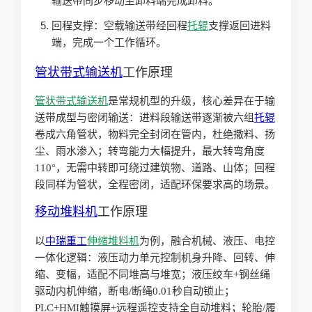
输送带同步移动至卸料端完成卸料。
回程支撑：空载输送带经回程
托辊
支撑返回进料
端，完成一个工作循环。
管状
带式输送机
工作原理
管状带式输送机
是常规机型的升级，核心差异在于输
送带成型与密闭输送：进料段输送带逐渐被六组
托辊
卷成六角管状，物料完全封闭在管内，杜绝撒料、扬
尘、雨水渗入；转弯能力大幅提升，最大转弯角度
110°，无需中转即可绕过建筑物、道路、山体；回程
段同样为管状，全程密闭，适配环保要求高的场景。
移动
堆料机
工作原理
以
中瑞重工
伸缩堆料机
为例，融合机械、液压、电控
一体化逻辑：液压动力单元控制机身升降、回转、伸
缩、变幅，适配不同堆高与堆宽；液压绞车+钢丝绳
驱动内机伸缩，断电/断绳0.01秒自动锁止；
PLC+HMI触摸屏+远程遥控支持全自动堆料；轮胎/履