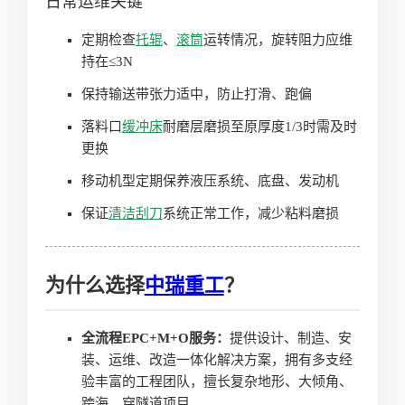
日常运维关键
定期检查
托辊
、
滚筒
运转情况，旋转阻力应维
持在≤3N
保持输送带张力适中，防止打滑、跑偏
落料口
缓冲床
耐磨层磨损至原厚度1/3时需及时
更换
移动机型定期保养液压系统、底盘、发动机
保证
清洁刮刀
系统正常工作，减少粘料磨损
为什么选择
中瑞重工
？
全流程EPC+M+O服务：
提供设计、制造、安
装、运维、改造一体化解决方案，拥有多支经
验丰富的工程团队，擅长复杂地形、大倾角、
跨海、穿隧道项目。